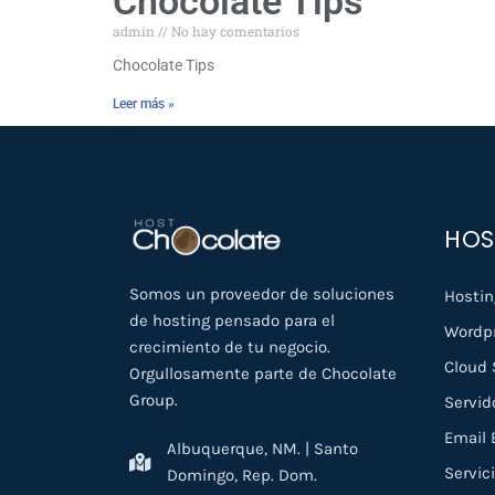
Chocolate Tips
admin
No hay comentarios
Chocolate Tips
Leer más »
HOS
Somos un proveedor de soluciones
Hostin
de hosting pensado para el
Wordpr
crecimiento de tu negocio.
Cloud 
Orgullosamente parte de Chocolate
Group.
Servid
Email 
Albuquerque, NM. | Santo
Servic
Domingo, Rep. Dom.